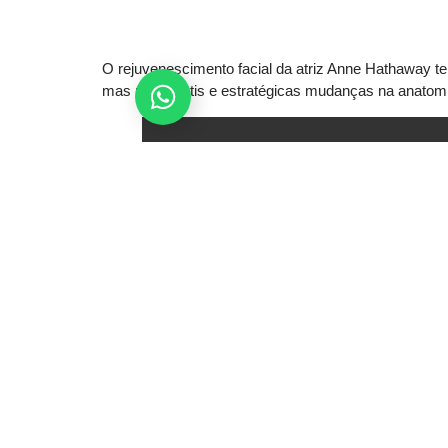
O rejuvenescimento facial da atriz Anne Hathaway te
mas pelas sutis e estratégicas mudanças na anatomia
Fale Conosco