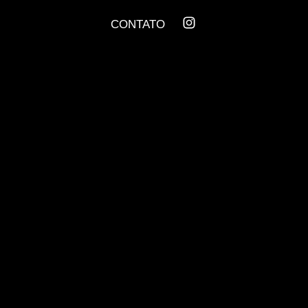
CONTATO