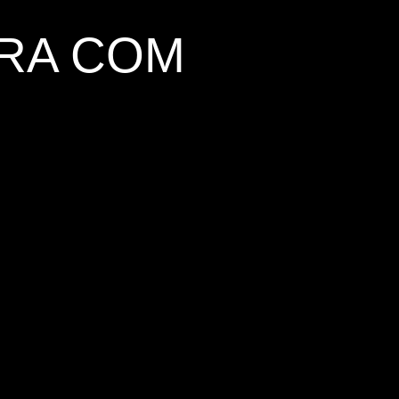
RA COM